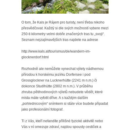
O tom, že Kals je Rájem pro turisty, není třeba nikoho
přesvědčovat. Každý si dle svých možností vybere mezi
250-ti kilometry velmi dobře značených tras tu „svoji“.
Seznam nejzajímavějších tras najdete na adrese
http://www.kals.at/tourismus/de/wandern-im-
glocknerdorf.html
Rozhodně ale nemůžete vynechat výlety nádhernou
přírodou k horskému jezírku Dorfersee i pod
Grossglockner na Lucknerhütte (2241 m n.m.) či
dokonce Studlhütte (2802 m n.m.). V průběhu
zhruba pětihodinových výletů nebudete vědět, které
místa máte vyfotit dříve. A s každým dalším
„pohlednicovým“ snímkem si stále více budete připadat
jako profesionální fotograf.
Ti z Vás, kteří nefandíte přílišné fyzické aktivitě nebo
Vás v ní omezuje zdraví, najdou spousty cestiček a