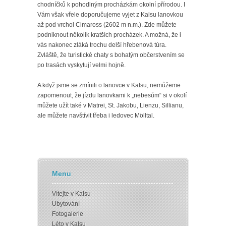
chodníčků k pohodlným procházkám okolní přírodou. I
Vám však vřele doporučujeme vyjet z Kalsu lanovkou
až pod vrchol Cimaross (2602 m n.m.). Zde můžete
podniknout několik kratších procházek. A možná, že i
vás nakonec zláká trochu delší hřebenová túra.
Zvláště, že turistické chaty s bohatým občerstvením se
po trasách vyskytují velmi hojně.
A když jsme se zmínili o lanovce v Kalsu, nemůžeme
zapomenout, že jízdu lanovkami k „nebesům“ si v okolí
můžete užít také v Matrei, St. Jakobu, Lienzu, Sillianu,
ale můžete navštívit třeba i ledovec Mölltal.
Menu
Vítejte v Kalsu
Ubytování
Fotogalerie
Léto v Kalsu