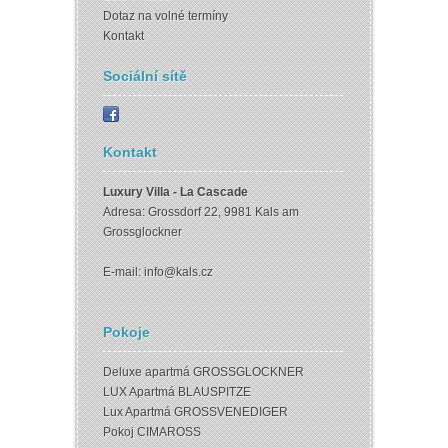
Dotaz na volné termíny
Kontakt
Sociální sítě
Kontakt
Luxury Villa - La Cascade
Adresa: Grossdorf 22, 9981 Kals am
Grossglockner
E-mail:
info@kals.cz
Pokoje
Deluxe apartmá GROSSGLOCKNER
LUX Apartmá BLAUSPITZE
Lux Apartmá GROSSVENEDIGER
Pokoj CIMAROSS