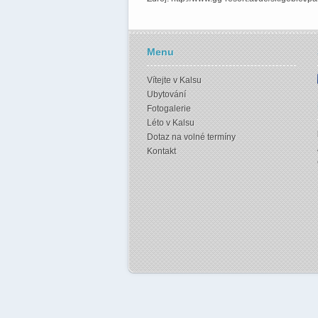
Menu
Vítejte v Kalsu
Ubytování
Fotogalerie
Léto v Kalsu
Dotaz na volné termíny
Kontakt