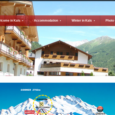
lcome in Kals
Accommodation
Winter in Kals
Photo 
▼
▼
▼