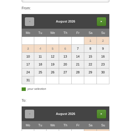
From:
August 2026
◄
►
Mo
Tu
We
Th
Fr
Sa
Su
1
2
3
4
5
6
7
8
9
10
11
12
13
14
15
16
17
18
19
20
21
22
23
24
25
26
27
28
29
30
31
▄
your selection
To:
August 2026
◄
►
Mo
Tu
We
Th
Fr
Sa
Su