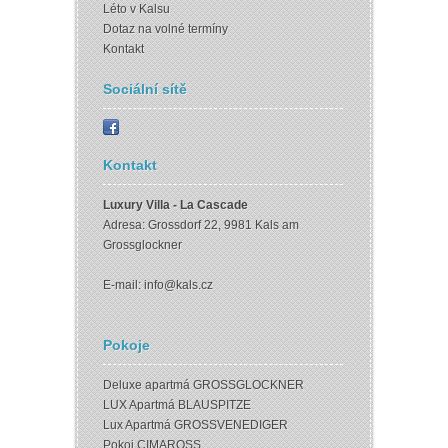
Léto v Kalsu
Dotaz na volné termíny
Kontakt
Sociální sítě
Kontakt
Luxury Villa - La Cascade
Adresa: Grossdorf 22, 9981 Kals am
Grossglockner
E-mail:
info@kals.cz
Pokoje
Deluxe apartmá GROSSGLOCKNER
LUX Apartmá BLAUSPITZE
Lux Apartmá GROSSVENEDIGER
Pokoj CIMAROSS