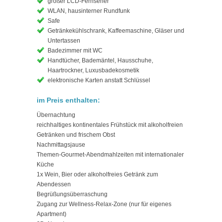
großer LCD-Fernseher
WLAN, hausinterner Rundfunk
Safe
Getränkekühlschrank, Kaffeemaschine, Gläser und
Untertassen
Badezimmer mit WC
Handtücher, Bademäntel, Hausschuhe,
Haartrockner, Luxusbadekosmetik
elektronische Karten anstatt Schlüssel
im Preis enthalten:
Übernachtung
reichhaltiges kontinentales Frühstück mit alkoholfreien
Getränken und frischem Obst
Nachmittagsjause
Themen-Gourmet-Abendmahlzeiten mit internationaler
Küche
1x Wein, Bier oder alkoholfreies Getränk zum
Abendessen
Begrüßungsüberraschung
Zugang zur Wellness-Relax-Zone (nur für eigenes
Apartment)