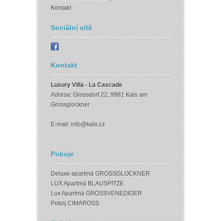
Kontakt
Sociální sítě
Kontakt
Luxury Villa - La Cascade
Adresa: Grossdorf 22, 9981 Kals am
Grossglockner
E-mail:
info@kals.cz
Pokoje
Deluxe apartmá GROSSGLOCKNER
LUX Apartmá BLAUSPITZE
Lux Apartmá GROSSVENEDIGER
Pokoj CIMAROSS