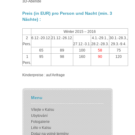
3D-Abende
Preis (in EUR) pro Person und Nacht (min. 3
Nächte)
:
Winter 2015 – 2016
2
6.12.-20.12.
21.12.-26.12.
4.1.-29.1.,
30.1.-28.3.,
Pers.
27.12.-3.1.
28.2.-28.3.
29.3.-9.4.
65
89
100
58
75
1
95
98
160
90
120
Pers.
Kinderpreise : auf Anfrage
Menu
Vítejte v Kalsu
Ubytování
Fotogalerie
Léto v Kalsu
Dotaz na volné termíny