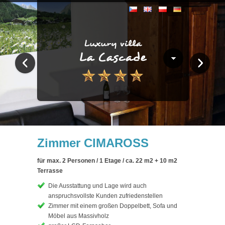
Zimmer CIMAROSS
für max. 2 Personen / 1 Etage / ca. 22 m
2
+ 10 m
2
Terrasse
Die Ausstattung und Lage wird auch
anspruchsvollste Kunden zufriedenstellen
Zimmer mit einem großen Doppelbett, Sofa und
Möbel aus Massivholz