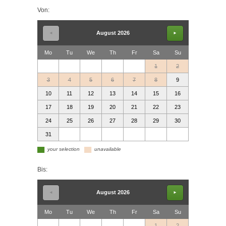
Von:
August 2026
◄
►
Mo
Tu
We
Th
Fr
Sa
Su
1
2
3
4
5
6
7
8
9
10
11
12
13
14
15
16
17
18
19
20
21
22
23
24
25
26
27
28
29
30
31
▄
▄
your selection
unavailable
Bis:
August 2026
◄
►
Mo
Tu
We
Th
Fr
Sa
Su
1
2