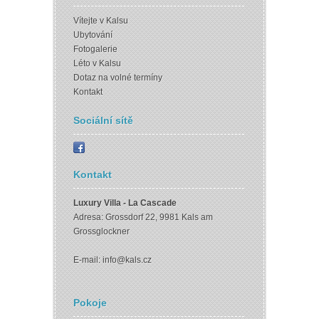
Vítejte v Kalsu
Ubytování
Fotogalerie
Léto v Kalsu
Dotaz na volné termíny
Kontakt
Sociální sítě
Kontakt
Luxury Villa - La Cascade
Adresa: Grossdorf 22, 9981 Kals am
Grossglockner
E-mail:
info@kals.cz
Pokoje