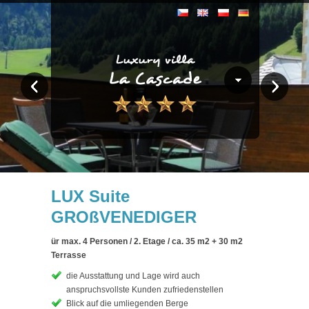
LUX Suite
GROßVENEDIGER
ür max. 4 Personen / 2. Etage / ca. 35 m
2
+ 30 m
2
Terrasse
die Ausstattung und Lage wird auch
anspruchsvollste Kunden zufriedenstellen
Blick auf die umliegenden Berge