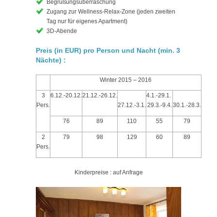
Begrüßungsüberraschung
Zugang zur Wellness-Relax-Zone (jeden zweiten
Tag nur für eigenes Apartment)
3D-Abende
Preis (in EUR) pro Person und Nacht (min. 3
Nächte)
:
Winter 2015 – 2016
3
6.12.-20.12.
21.12.-26.12.
4.1.-29.1.
Pers.
27.12.-3.1.
29.3.-9.4.
30.1.-28.3.
76
89
110
55
79
2
79
98
129
60
89
Pers.
Kinderpreise : auf Anfrage