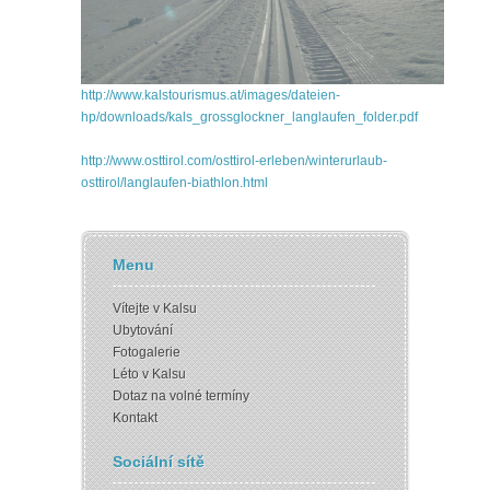
http://www.kalstourismus.at/images/dateien-
hp/downloads/kals_grossglockner_langlaufen_folder.pdf
http://www.osttirol.com/osttirol-erleben/winterurlaub-
osttirol/langlaufen-biathlon.html
Menu
Vítejte v Kalsu
Ubytování
Fotogalerie
Léto v Kalsu
Dotaz na volné termíny
Kontakt
Sociální sítě